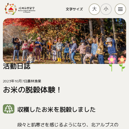
大
小
文字サイズ
メニ
活動日誌
2023年10月7日
農林漁業
お米の脱穀体験！
収穫したお米を脱穀しました
段々と肌寒さを感じるようになり、北アルプスの