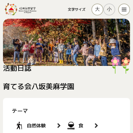
大
小
文字サイズ
メニ
活動日誌
育てる会八坂美麻学園
テーマ
自然体験
食